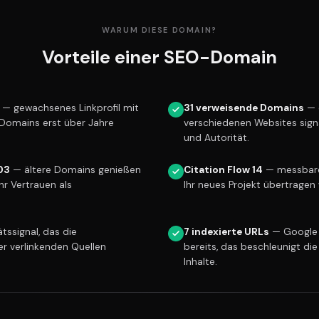
WARUM DIESE DOMAIN?
Vorteile einer SEO-Domain
— gewachsenes Linkprofil mit
31 verweisende Domains
— 
 Domains erst über Jahre
verschiedenen Websites sign
und Autorität.
03
— ältere Domains genießen
Citation Flow 14
— messbare 
r Vertrauen als
Ihr neues Projekt übertragen 
tssignal, das die
7 indexierte URLs
— Google 
er verlinkenden Quellen
bereits, das beschleunigt die
Inhalte.